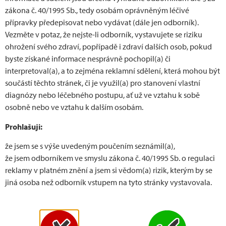
Přejít k souboru »
zákona č. 40/1995 Sb., tedy osobám oprávněným léčivé
přípravky předepisovat nebo vydávat (dále jen odborník).
Vezměte v potaz, že nejste­‑li odborník, vystavujete se riziku
ohrožení svého zdraví, popřípadě i zdraví dalších osob, pokud
Rehabilitační program pro
byste získané informace nesprávně pochopil(a) či
nemocné se závratí a poruchou
interpretoval(a), a to zejména reklamní sdělení, která mohou být
rovnováhy
součástí těchto stránek, či je využil(a) pro stanovení vlastní
doc. MUDr. Jaroslav Jeřábek, CSc., Mgr. Ondřej Čakrt PhD.,
diagnózy nebo léčebného postupu, ať už ve vztahu k sobě
Helen Cohem, Ed. D., Ph.D., Neuro-ontologické centrum 1. a
osobně nebo ve vztahu k dalším osobám.
2. LF UK v Praze a FN Motol,
Prohlašuji:
Přejít k souboru »
že jsem se s výše uvedeným poučením seznámil(a),
že jsem odborníkem ve smyslu zákona č. 40/1995 Sb. o regulaci
reklamy v platném znění a jsem si vědom(a) rizik, kterým by se
Polohovací manévry pro
jiná osoba než odborník vstupem na tyto stránky vystavovala.
pacienty s benigním
paroxysmálním polohovým
vertigem (modifikovaný