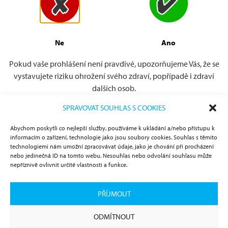
Epleyeho manévr)
doc. MUDr. Jaroslav Jeřábek, CSc., Neuro-otologické centrum
1. a 2. LF UK v Praze a FN Motol
Ne
Ano
Přejít k souboru »
Pokud vaše prohlášení není pravdivé, upozorňujeme Vás, že se
vystavujete riziku ohrožení svého zdraví, popřípadě i zdraví
dalších osob.
SPRAVOVAT SOUHLAS S COOKIES
Abychom poskytli co nejlepší služby, používáme k ukládání a/nebo přístupu k
informacím o zařízení, technologie jako jsou soubory cookies. Souhlas s těmito
technologiemi nám umožní zpracovávat údaje, jako je chování při procházení
nebo jedinečná ID na tomto webu. Nesouhlas nebo odvolání souhlasu může
nepříznivě ovlivnit určité vlastnosti a funkce.
Projekt
podporuje:
PŘÍJMOUT
ODMÍTNOUT