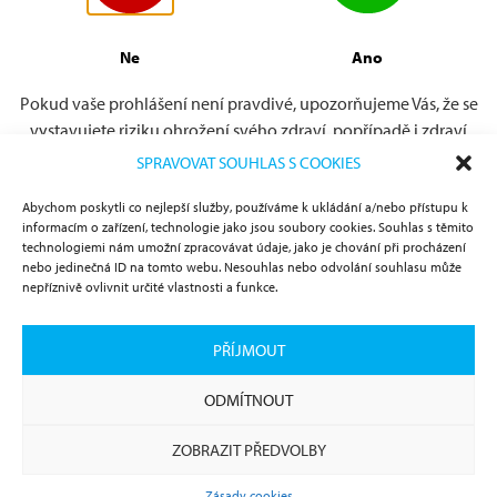
Informace o přípravku Betaserc jsou uvedeny v
ZDE
.
Informace o přípravku Dymistin jsou uvedeny
ZDE
.
Ne
Ano
Pokud vaše prohlášení není pravdivé, upozorňujeme Vás, že se
vystavujete riziku ohrožení svého zdraví, popřípadě i zdraví
dalších osob.
SPRAVOVAT SOUHLAS S COOKIES
Abychom poskytli co nejlepší služby, používáme k ukládání a/nebo přístupu k
informacím o zařízení, technologie jako jsou soubory cookies. Souhlas s těmito
technologiemi nám umožní zpracovávat údaje, jako je chování při procházení
nebo jedinečná ID na tomto webu. Nesouhlas nebo odvolání souhlasu může
nepříznivě ovlivnit určité vlastnosti a funkce.
Projekt
podporuje:
PŘÍJMOUT
ODMÍTNOUT
ZOBRAZIT PŘEDVOLBY
Zásady cookies