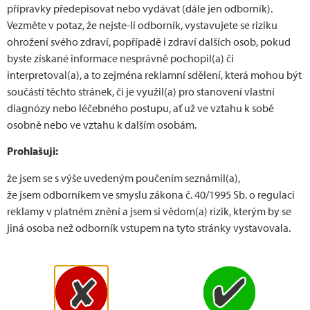
přípravky předepisovat nebo vydávat (dále jen odborník).
Centrum pro závrativé stavy, FN Motol, Praha
Vezměte v potaz, že nejste­‑li odborník, vystavujete se riziku
Vestibulo-okulární reflex zajišťuje stabilizaci retinálního
ohrožení svého zdraví, popřípadě i zdraví dalších osob, pokud
obrazu při pohybu hlavou. Využívá k tomu informace
byste získané informace nesprávně pochopil(a) či
z polokruhových kanálků, které snímají úhlové zrychlení
interpretoval(a), a to zejména reklamní sdělení, která mohou být
při pohybu hlavy. Základním klinickým vyšetřením funkce
součástí těchto stránek, či je využil(a) pro stanovení vlastní
polokruhových kanálků a vestibulo-okulárního reflexu je
diagnózy nebo léčebného postupu, ať už ve vztahu k sobě
Head impulse test, který je zároveň i jedním
osobně nebo ve vztahu k dalším osobám.
z nejdůležitějších k odlišení periferního a centrálního
Prohlašuji:
vestibulárního syndromu.
že jsem se s výše uvedeným poučením seznámil(a),
že jsem odborníkem ve smyslu zákona č. 40/1995 Sb. o regulaci
reklamy v platném znění a jsem si vědom(a) rizik, kterým by se
jiná osoba než odborník vstupem na tyto stránky vystavovala.