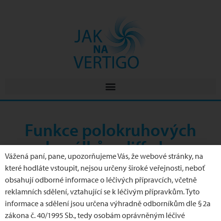
Funkce polokruhových
kanálků a diff. dg.
Vážená paní, pane, upozorňujeme Vás, že webové stránky, na
periferního a centrálního
které hodláte vstoupit, nejsou určeny široké veřejnosti, neboť
vestibulárního syndromu
obsahují odborné informace o léčivých přípravcích, včetně
reklamních sdělení, vztahující se k léčivým přípravkům. Tyto
informace a sdělení jsou určena výhradně odborníkům dle § 2a
MUDr. Michaela Danková
zákona č. 40/1995 Sb., tedy osobám oprávněným léčivé